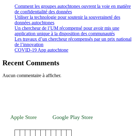
Comment les groupes autochtones ouvrent la voie en matière
de confidentialité des données
Utiliser la technologie pour soutenir la souveraineté des
données autochtones
Un chercheur de l’UM récompensé pour avoir mis une
application unique à la disposition des communautés
Les travaux d’un chercheur récompensés par un prix national
de l’innovation
COVID-19 App autochtone
Recent Comments
Aucun commentaire à afficher.
University of Manitoba
303 Wallace Building
125 Dysart Road
Winnipeg, Manitoba R3T 2N2
Apple Store
Google Play Store